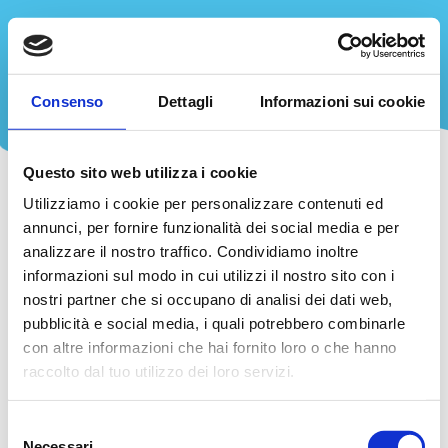
Torna
Consenso
Dettagli
Informazioni sui cookie
alla
Bottone
home
Menù
page
versione
Questo sito web utilizza i cookie
mobile
Utilizziamo i cookie per personalizzare contenuti ed
annunci, per fornire funzionalità dei social media e per
CONCORSO TERMINATO
analizzare il nostro traffico. Condividiamo inoltre
Il concorso è terminato il 3 giugno 2026
informazioni sul modo in cui utilizzi il nostro sito con i
grazie per aver partecipato
nostri partner che si occupano di analisi dei dati web,
pubblicità e social media, i quali potrebbero combinarle
con altre informazioni che hai fornito loro o che hanno
raccolto dal tuo utilizzo dei loro servizi.
Selezione
Necessari